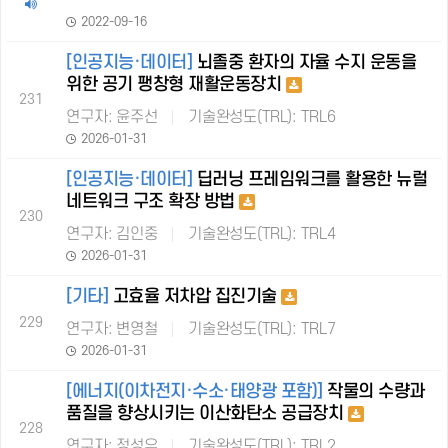
2022-09-16
[인공지능·데이터]
뇌졸중 환자의 자율 수지 운동을
위한 공기 팽창형 재활운동장치
231
연구자: 윤주선
기술완성도(TRL): TRL6
2026-01-31
[인공지능·데이터]
딥러닝 프레임워크를 활용한 뉴럴
네트워크 구조 확장 방법
230
연구자: 김인중
기술완성도(TRL): TRL4
2026-01-31
[기타]
고효율 저차압 집진기술
229
연구자: 변영철
기술완성도(TRL): TRL7
2026-01-31
[에너지(이차전지·수소·태양광 포함)]
작물의 수량과
품질을 향상시키는 이산화탄소 공급장치
228
연구자: 정성우
기술완성도(TRL): TRL2