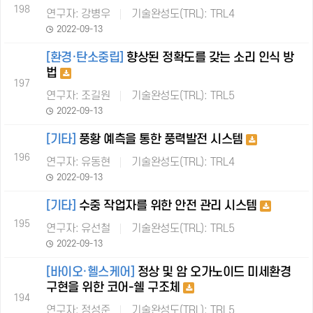
198
연구자: 강병우
기술완성도(TRL): TRL4
2022-09-13
[환경·탄소중립]
향상된 정확도를 갖는 소리 인식 방
법
197
연구자: 조길원
기술완성도(TRL): TRL5
2022-09-13
[기타]
풍황 예측을 통한 풍력발전 시스템
196
연구자: 유동현
기술완성도(TRL): TRL4
2022-09-13
[기타]
수중 작업자를 위한 안전 관리 시스템
195
연구자: 유선철
기술완성도(TRL): TRL5
2022-09-13
[바이오·헬스케어]
정상 및 암 오가노이드 미세환경
구현을 위한 코어-쉘 구조체
194
연구자: 정성준
기술완성도(TRL): TRL5