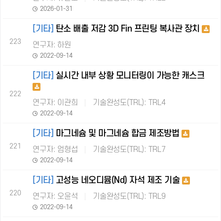
2026-01-31
[기타]
탄소 배출 저감 3D Fin 프린팅 복사관 장치
223
연구자: 하원
2022-09-14
[기타]
실시간 내부 상황 모니터링이 가능한 캐스크
222
연구자: 이관희
기술완성도(TRL): TRL4
2022-09-14
[기타]
마그네슘 및 마그네슘 합금 제조방법
221
연구자: 엄형섭
기술완성도(TRL): TRL7
2022-09-14
[기타]
고성능 네오디뮴(Nd) 자석 제조 기술
220
연구자: 오윤석
기술완성도(TRL): TRL9
2022-09-14