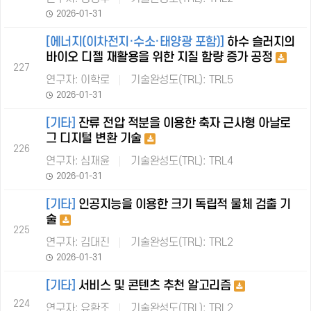
2026-01-31
[에너지(이차전지·수소·태양광 포함)]
하수 슬러지의
바이오 디젤 재활용을 위한 지질 함량 증가 공정
227
연구자: 이학로
기술완성도(TRL): TRL5
2026-01-31
[기타]
잔류 전압 적분을 이용한 축자 근사형 아날로
그 디지털 변환 기술
226
연구자: 심재윤
기술완성도(TRL): TRL4
2026-01-31
[기타]
인공지능을 이용한 크기 독립적 물체 검출 기
술
225
연구자: 김대진
기술완성도(TRL): TRL2
2026-01-31
[기타]
서비스 및 콘텐츠 추천 알고리즘
224
연구자: 유환조
기술완성도(TRL): TRL2