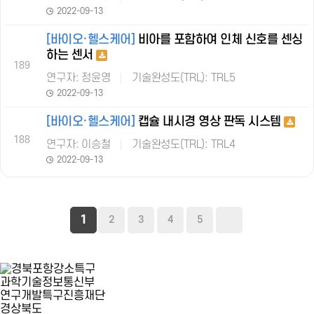
2022-09-13
[바이오·헬스케어]
비아를 포함하여 인체 신호를 센싱
하는 센서
189
연구자: 정윤영
기술완성도(TRL): TRL5
2022-09-13
[바이오·헬스케어]
캡슐 내시경 영상 판독 시스템
188
연구자: 이승철
기술완성도(TRL): TRL4
2022-09-13
1
2
3
4
5
과학기술정보통신부
연구개발특구진흥재단
경상북도