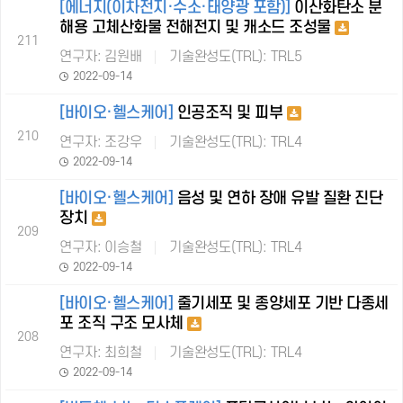
[에너지(이차전지·수소·태양광 포함)]
이산화탄소 분
해용 고체산화물 전해전지 및 캐소드 조성물
211
연구자: 김원배
기술완성도(TRL): TRL5
2022-09-14
[바이오·헬스케어]
인공조직 및 피부
210
연구자: 조강우
기술완성도(TRL): TRL4
2022-09-14
[바이오·헬스케어]
음성 및 연하 장애 유발 질환 진단
장치
209
연구자: 이승철
기술완성도(TRL): TRL4
2022-09-14
[바이오·헬스케어]
줄기세포 및 종양세포 기반 다종세
포 조직 구조 모사체
208
연구자: 최희철
기술완성도(TRL): TRL4
2022-09-14