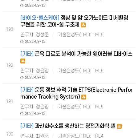
2022-09-13
[바이오·헬스케어]
정상 및 암 오가노이드 미세환경
구현을 위한 코어-쉘 구조체
193
연구자: 정성준
기술완성도(TRL): TRL5
2022-09-13
[기타]
근육 피로도 분석이 가능한 웨어러블 디바이스
192
연구자: 정윤영
기술완성도(TRL): TRL5
2022-09-13
[기타]
운동 정보 추적 기술 ETPS(Electronic Perfor
mance Tracking System)
191
연구자: 정윤영
기술완성도(TRL): TRL5
2022-09-13
[기타]
과산화수소를 생산하는 광전기화학 셀
190
연구자: 최원용
기술완성도(TRL): TRL4