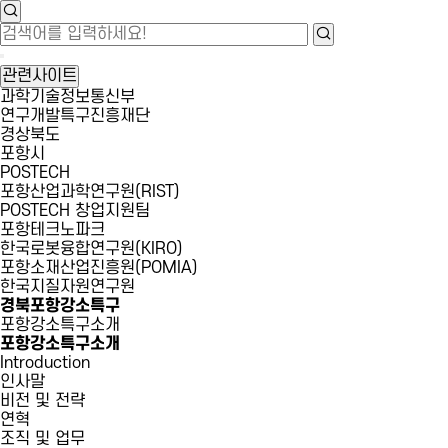
관련사이트
과학기술정보통신부
연구개발특구진흥재단
경상북도
포항시
POSTECH
포항산업과학연구원(RIST)
POSTECH 창업지원팀
포항테크노파크
한국로봇융합연구원(KIRO)
포항소재산업진흥원(POMIA)
한국지질자원연구원
경북포항강소특구
포항강소특구소개
포항강소특구소개
Introduction
인사말
비전 및 전략
연혁
조직 및 업무