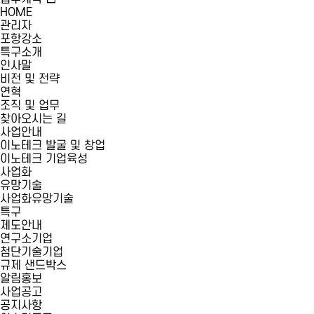
HOME
관리자
포항강소
특구소개
인사말
비전 및 전략
연혁
조직 및 업무
찾아오시는 길
사업안내
이노테크 발굴 및 창업
이노테크 기업육성
사업화
유망기술
사업화유망기술
특구
제도안내
연구소기업
첨단기술기업
규제 샌드박스
알림홍보
사업공고
공지사항