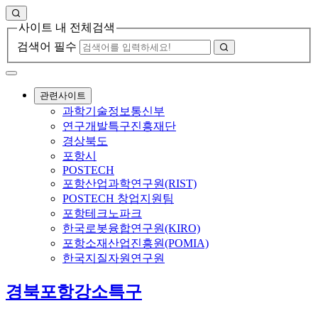
사이트 내 전체검색
검색어 필수
관련사이트
과학기술정보통신부
연구개발특구진흥재단
경상북도
포항시
POSTECH
포항산업과학연구원(RIST)
POSTECH 창업지원팀
포항테크노파크
한국로봇융합연구원(KIRO)
포항소재산업진흥원(POMIA)
한국지질자원연구원
경북포항강소특구